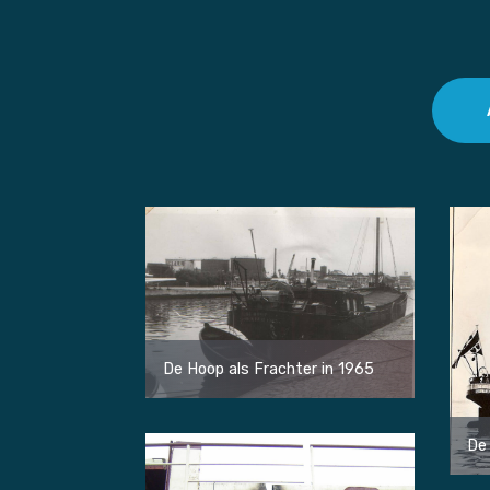
De Hoop als Frachter in 1965
De