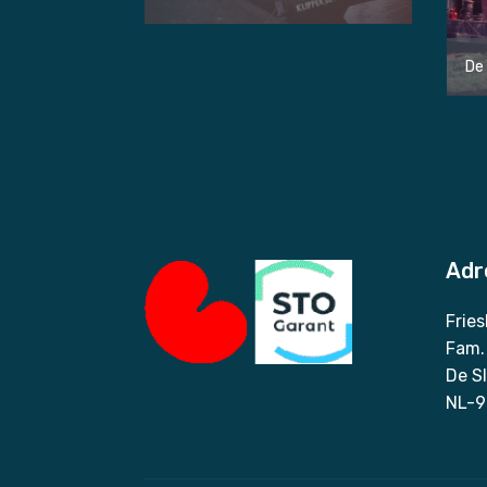
De
Adr
Frie
Fam.
De Sl
NL-9