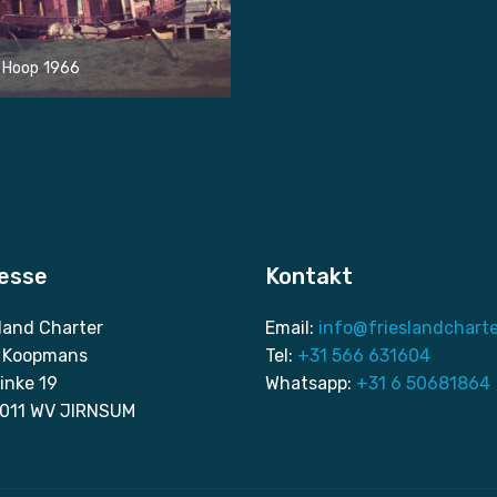
 Hoop 1966
esse
Kontakt
sland Charter
Email:
info@frieslandcharte
 Koopmans
Tel:
+31 566 631604
inke 19
Whatsapp:
+31 6 50681864
011 WV JIRNSUM