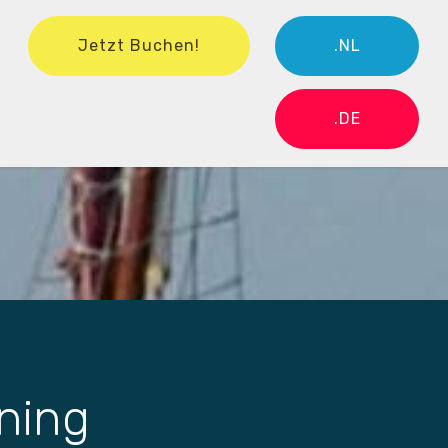
Jetzt Buchen!
.NL
.DE
ning